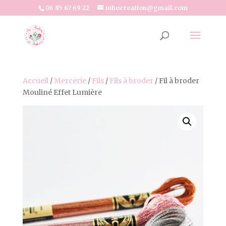
06 85 67 69 22
mhocreation@gmail.com
Accueil
/
Mercerie
/
Fils
/
Fils à broder
/ Fil à broder
Mouliné Effet Lumière