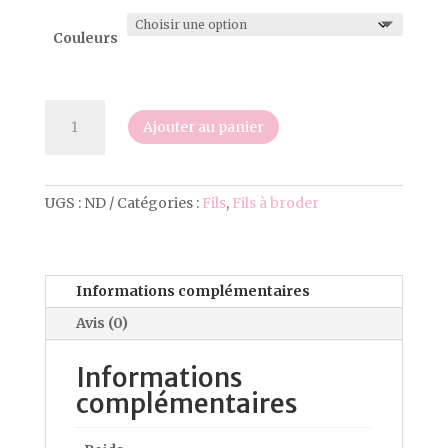
Couleurs
quantité
Ajouter au panier
de
Fil
à
broder
UGS :
ND
Catégories :
Fils
,
Fils à broder
Mouliné
Effet
Lumière
Informations complémentaires
Avis (0)
Informations
complémentaires